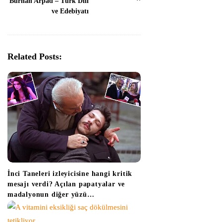
Burhan Arpad – Türk Dili
ve Edebiyatı
a
v
i
g
Related Posts:
a
t
i
o
n
İnci Taneleri izleyicisine hangi kritik
mesajı verdi? Açılan papatyalar ve
madalyonun diğer yüzü…