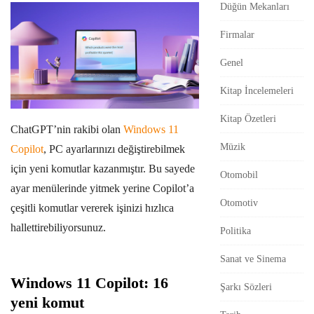
Düğün Mekanları
r
Firmalar
Genel
Kitap İncelemeleri
Kitap Özetleri
ChatGPT’nin rakibi olan
Windows 11
Müzik
Copilot
, PC ayarlarınızı değiştirebilmek
için yeni komutlar kazanmıştır. Bu sayede
Otomobil
ayar menülerinde yitmek yerine Copilot’a
Otomotiv
çeşitli komutlar vererek işinizi hızlıca
hallettirebiliyorsunuz.
Politika
Sanat ve Sinema
Windows 11 Copilot: 16
Şarkı Sözleri
yeni komut