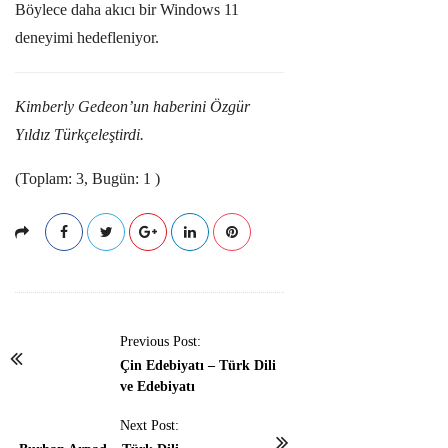
Böylece daha akıcı bir Windows 11
deneyimi hedefleniyor.
Kimberly Gedeon’un haberini Özgür
Yıldız Türkçeleştirdi.
(Toplam: 3, Bugün: 1 )
P
Previous Post:
o
Çin Edebiyatı – Türk Dili
ve Edebiyatı
s
t
Next Post:
N