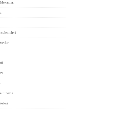
Mekanları
ar
ncelemeleri
zetleri
il
iv
a
ve Sinema
özleri