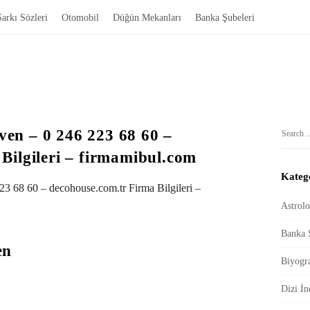
Şarkı Sözleri
Otomobil
Düğün Mekanları
Banka Şubeleri
S
en – 0 246 223 68 60 –
S
i
Bilgileri – firmamibul.com
e
t
a
Katego
e
r
c
S
Astrolo
h
i
Banka 
f
d
en
o
Biyogra
e
r
b
:
Dizi İn
a