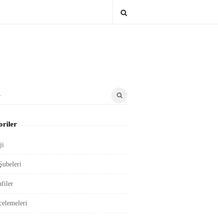
riler
ji
Şubeleri
filer
celemeleri