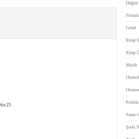
Düğün 
r
Firmal
Genel
Kitap İ
Kitap Ö
Müzik
Otomob
Otomot
Politik
 No:25
Sanat 
Şarkı S