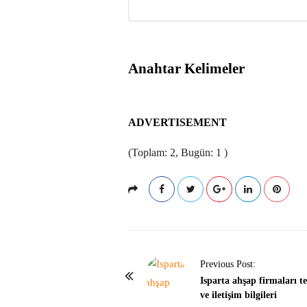
Anahtar Kelimeler
ADVERTISEMENT
(Toplam: 2, Bugün: 1 )
P
Previous Post:
o
Isparta ahşap firmaları te
ve iletişim bilgileri
s