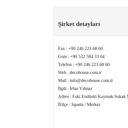
Şirket detayları
Fax : +90 246 223 68 60
Gsm : +90 532 584 33 04
Telefon : +90 246 223 68 60
Web : decohouse.com.tr
Mail :
info@decohouse.com.tr
İlgili : İrfan Yılmaz
Adres : Eski Endüstri Kaymak Sokak
İl/ilçe : Isparta / Merkez