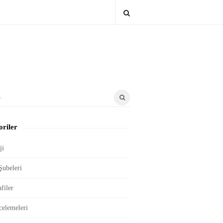
riler
ji
Şubeleri
filer
celemeleri