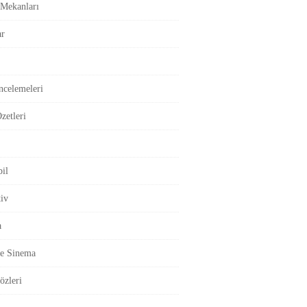
Mekanları
ar
ncelemeleri
zetleri
il
iv
a
ve Sinema
özleri