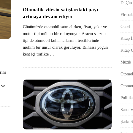
Düğün 
r
Otomatik vitesin satışlardaki payı
Firmal
artmaya devam ediyor
Genel
Günümüzde otomobil satın alırken, fiyat, yakıt ve
motor tipi mühim bir rol oynuyor. Aracın şanzıman
Kitap İ
tipi de otomobil kullanıcılarının tercihlerinde
mühim bir unsur olarak görülüyor. Bilhassa yoğun
Kitap Ö
kent içi trafikte
…
Müzik
rini
Otomob
Otomot
 ve
Politik
Sanat 
Şarkı S