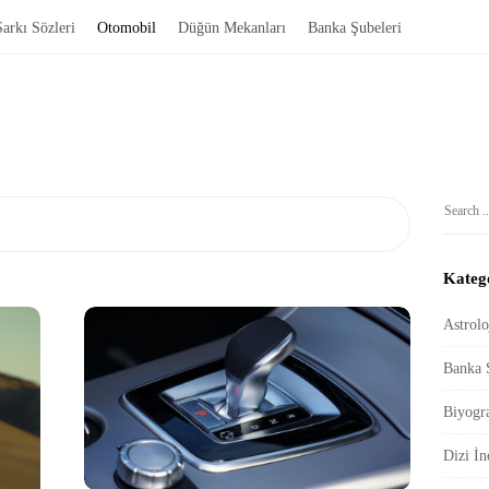
Şarkı Sözleri
Otomobil
Düğün Mekanları
Banka Şubeleri
S
S
i
e
t
a
Katego
e
r
c
S
Astrolo
h
i
Banka 
f
d
o
Biyogra
e
r
b
:
Dizi İn
a