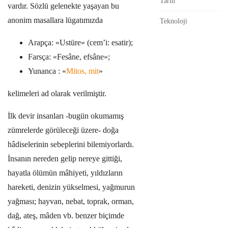
Tarih
vardır. Sözlü gelenekte yaşayan bu
anonim masallara lügatımızda
Teknoloji
Arapça: «Ustüre» (cem’i: esatir);
Farsça: «Fesâne, efsâne»;
Yunanca : «
Mitos, mit
»
kelimeleri ad olarak verilmiştir.
İlk devir insanları -bugün okumamış
zümrelerde görüleceği üzere- doğa
hâdiselerinin sebeplerini bilemiyorlardı.
İnsanın nereden gelip nereye gittiği,
hayatla ölümün mâhiyeti, yıldızların
hareketi, denizin yükselmesi, yağmurun
yağması; hayvan, nebat, toprak, orman,
dağ, ateş, mâden vb. benzer biçimde