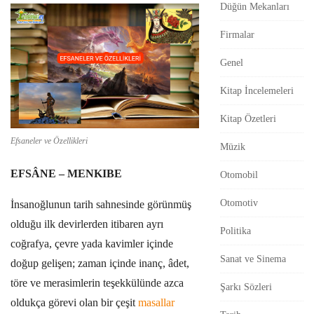
Düğün Mekanları
r
Firmalar
Genel
Kitap İncelemeleri
Kitap Özetleri
Efsaneler ve Özellikleri
Müzik
EFSÂNE – MENKIBE
Otomobil
Otomotiv
İnsanoğlunun tarih sahnesinde görünmüş
olduğu ilk devirlerden itibaren ayrı
Politika
coğrafya, çevre yada kavimler içinde
Sanat ve Sinema
doğup gelişen; zaman içinde inanç, âdet,
töre ve merasimlerin teşekkülünde azca
Şarkı Sözleri
oldukça görevi olan bir çeşit
masallar