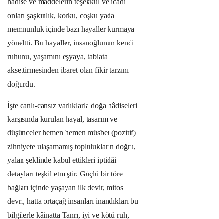
hâdise ve maddelerin teşekkül ve icadı
onları şaşkınlık, korku, coşku yada
memnunluk içinde bazı hayaller kurmaya
yöneltti. Bu hayaller, insanoğlunun kendi
ruhunu, yaşamını eşyaya, tabiata
aksettirmesinden ibaret olan fikir tarzını
doğurdu.
İşte canlı-cansız varlıklarla doğa hâdiseleri
karşısında kurulan hayal, tasarım ve
düşünceler hemen hemen müsbet (pozitif)
zihniyete ulaşamamış toplulukların doğru,
yalan şeklinde kabul ettikleri iptidâi
detayları teşkil etmiştir. Güçlü bir töre
bağları içinde yaşayan ilk devir, mitos
devri, hatta ortaçağ insanları inandıkları bu
bilgilerle kâinatta Tanrı, iyi ve kötü ruh,