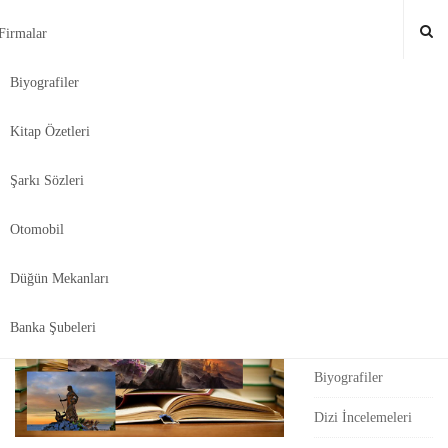
Firmalar
Biyografiler
Bul-Tikla
.
Kitap Özetleri
Şarkı Sözleri
S
Efsaneler ve Özellikleri –
S
i
Türk Dili ve Edebiyatı
e
Otomobil
t
a
Kategoriler
e
r
Düğün Mekanları
c
S
Astroloji
h
i
Banka Şubeleri
Banka Şubeleri
f
d
o
Biyografiler
e
r
b
:
Dizi İncelemeleri
a