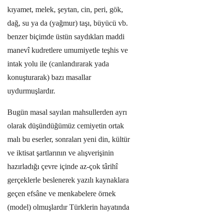
kıyamet, melek, şeytan, cin, peri, gök,
dağ, su ya da (yağmur) taşı, büyücü vb.
benzer biçimde üstün saydıkları maddi
manevî kudretlere umumiyetle teşhis ve
intak yolu ile (canlandırarak yada
konuşturarak) bazı masallar
uydurmuşlardır.
Bugün masal sayılan mahsullerden ayrı
olarak düşündüğümüz cemiyetin ortak
malı bu eserler, sonraları yeni din, kültür
ve iktisat şartlarının ve alışverişinin
hazırladığı çevre içinde az-çok târihî
gerçeklerle beslenerek yazılı kaynaklara
geçen efsâne ve menkabelere örnek
(model) olmuşlardır Türklerin hayatında