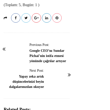
(Toplam: 5, Bugün: 1 )
P
Previous Post:
o
Google CEO’su Sundar
Pichai’nin istifa etmesi
s
yönünde çağrılar artıyor
t
N
Next Post:
Yapay zeka artık
a
düşüncelerinizi beyin
v
dalgalarınızdan okuyor
i
g
a
Related Posts: