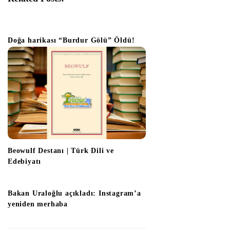
t
i
o
Doğa harikası “Burdur Gölü” Öldü!
n
Beowulf Destanı | Türk Dili ve
Edebiyatı
Bakan Uraloğlu açıkladı: Instagram’a
yeniden merhaba