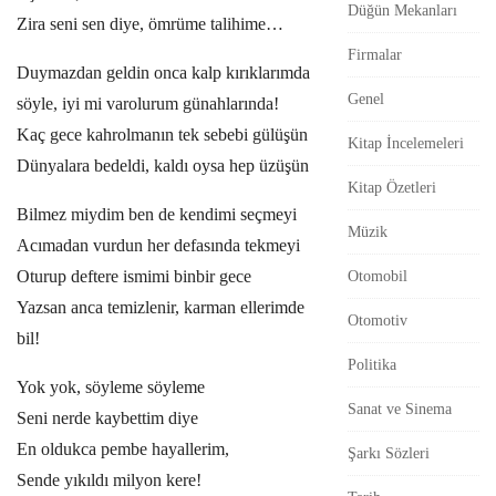
Düğün Mekanları
r
Zira seni sen diye, ömrüme talihime…
Firmalar
Duymazdan geldin onca kalp kırıklarımda
Genel
söyle, iyi mi varolurum günahlarında!
Kaç gece kahrolmanın tek sebebi gülüşün
Kitap İncelemeleri
Dünyalara bedeldi, kaldı oysa hep üzüşün
Kitap Özetleri
Bilmez miydim ben de kendimi seçmeyi
Müzik
Acımadan vurdun her defasında tekmeyi
Oturup deftere ismimi binbir gece
Otomobil
Yazsan anca temizlenir, karman ellerimde
Otomotiv
bil!
Politika
Yok yok, söyleme söyleme
Sanat ve Sinema
Seni nerde kaybettim diye
En oldukca pembe hayallerim,
Şarkı Sözleri
Sende yıkıldı milyon kere!