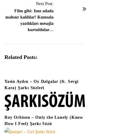
t
Next Post:
N
Film gibi: Issız adada
mahsur kaldılar! Kumsala
a
yazdıkları mesajla
v
kurtuldular…
i
g
a
Related Posts:
t
i
o
Yasin Aydın – Oy Dalgalar (ft. Sevgi
n
Kara) Şarkı Sözleri
Roy Orbison – Only the Lonely (Know
How I Feel) Şarkı Sözü