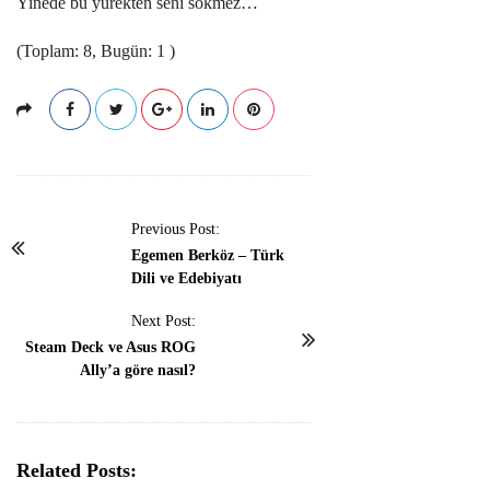
Yinede bu yürekten seni sökmez…
(Toplam: 8, Bugün: 1 )
P
Previous Post:
o
Egemen Berköz – Türk
Dili ve Edebiyatı
s
t
Next Post:
N
Steam Deck ve Asus ROG
Ally’a göre nasıl?
a
v
i
g
Related Posts: