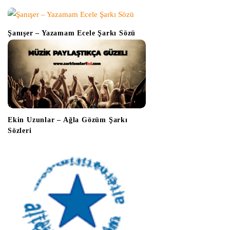
a
t
i
Şanışer – Yazamam Ecele Şarkı Sözü
o
n
Ekin Uzunlar – Ağla Gözüm Şarkı
Sözleri