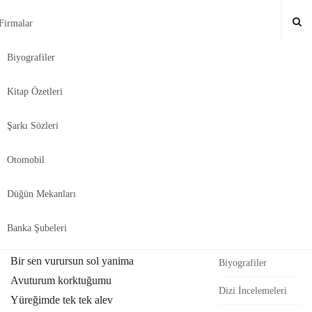
Firmalar
Biyografiler
Bul-Tikla
.
Kitap Özetleri
Şarkı Sözleri
S
Cankan – Sevme Sözleri
S
i
e
Otomobil
t
a
Kategoriler
Cankan – Sevme sözleri
e
r
Düğün Mekanları
c
S
Astroloji
h
Seni sarsam kollarima
i
Banka Şubeleri
Banka Şubeleri
f
Unuturum yokluğunu
d
o
Bir sen vurursun sol yanima
Biyografiler
e
r
Avuturum korktuğumu
b
:
Dizi İncelemeleri
Yüreğimde tek tek alev
a