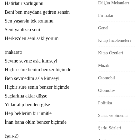
Hatirlatir zorluğunu
Düğün Mekanları
r
Beni ben meydana getiren sensin
Firmalar
Sen yaşarsin tek sonumu
Genel
Seni yanlizca seni
Herkezden seni sakliyorum
Kitap İncelemeleri
(nakarat)
Kitap Özetleri
Sevme sevme asla kimseyi
Müzik
Hiçbir süre benim benzer biçimde
Ben sevmedim asla kimseyi
Otomobil
Hiçbir süre senin benzer biçimde
Otomotiv
Saçlarima aklar düşse
Politika
Yillar alip benden gitse
Hep beklerim bir ümitle
Sanat ve Sinema
İnan bana ölüm benzer biçimde
Şarkı Sözleri
(şan-2)