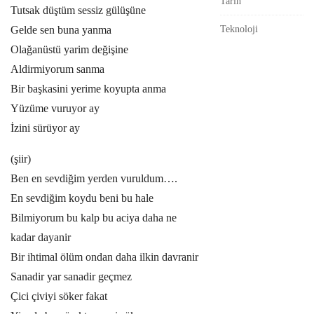
Tarih
Tutsak düştüm sessiz gülüşüne
Gelde sen buna yanma
Teknoloji
Olağanüstü yarim değişine
Aldirmiyorum sanma
Bir başkasini yerime koyupta anma
Yüzüme vuruyor ay
İzini sürüyor ay
(şiir)
Ben en sevdiğim yerden vuruldum….
En sevdiğim koydu beni bu hale
Bilmiyorum bu kalp bu aciya daha ne
kadar dayanir
Bir ihtimal ölüm ondan daha ilkin davranir
Sanadir yar sanadir geçmez
Çici çiviyi söker fakat